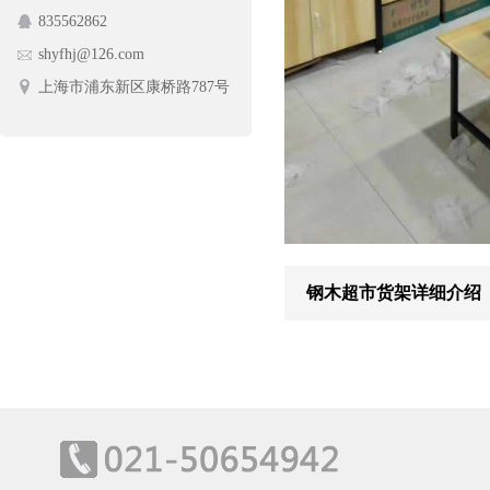
835562862
护栏网
蔬菜架
shyfhj@126.com
手动摆闸
上海市浦东新区康桥路787号
钢木超市货架详细介绍