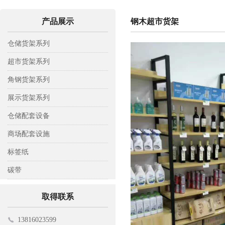
产品展示
钢木超市货架
仓储货架系列
轻型仓储货架
超市货架系列
中A型仓储货架
背网超市货架
角钢货架系列
中B型仓储货架
背板超市货架
木层板货架
展示货架系列
重型仓储货架
背孔超市货架
钢层板货架
彩铝展示架
仓储配套设备
阁楼式货架
钢木超市货架
置物架
托盘
商场配套设施
模具货架
工具架
托板车
收银台
标签纸
悬臂式货架
平板车
挂钩
标签纸
碳带
贯通式货架
仓储笼
电子寄包机
碳带
取得联系
登高车
购物车
13816023599
磁性材料卡
促销台