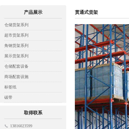
产品展示
贯通式货架
仓储货架系列
轻型仓储货架
超市货架系列
中A型仓储货架
背网超市货架
角钢货架系列
中B型仓储货架
背板超市货架
木层板货架
展示货架系列
重型仓储货架
背孔超市货架
钢层板货架
彩铝展示架
仓储配套设备
阁楼式货架
钢木超市货架
置物架
托盘
商场配套设施
模具货架
工具架
托板车
收银台
标签纸
悬臂式货架
平板车
挂钩
标签纸
碳带
贯通式货架
仓储笼
电子寄包机
碳带
取得联系
登高车
购物车
13816023599
磁性材料卡
促销台