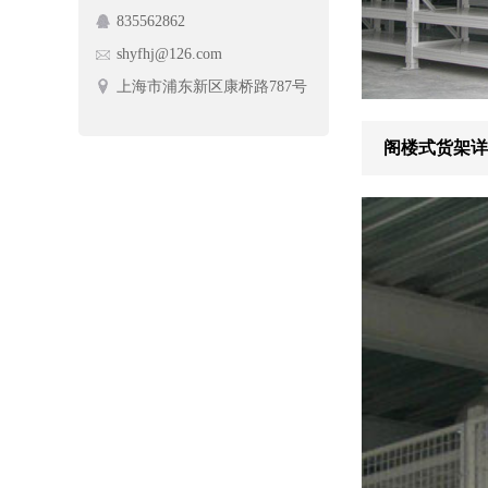
835562862
护栏网
蔬菜架
shyfhj@126.com
手动摆闸
上海市浦东新区康桥路787号
阁楼式货架详