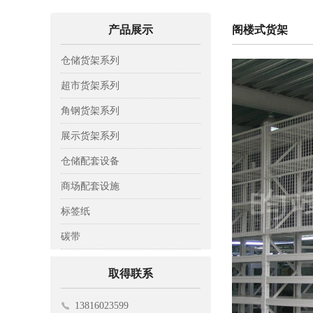
产品展示
阁楼式货架
仓储货架系列
轻型仓储货架
超市货架系列
中A型仓储货架
背网超市货架
角钢货架系列
中B型仓储货架
背板超市货架
木层板货架
展示货架系列
重型仓储货架
背孔超市货架
钢层板货架
彩铝展示架
仓储配套设备
阁楼式货架
钢木超市货架
置物架
托盘
商场配套设施
模具货架
工具架
托板车
收银台
标签纸
悬臂式货架
平板车
挂钩
标签纸
碳带
贯通式货架
仓储笼
电子寄包机
碳带
取得联系
登高车
购物车
13816023599
磁性材料卡
促销台