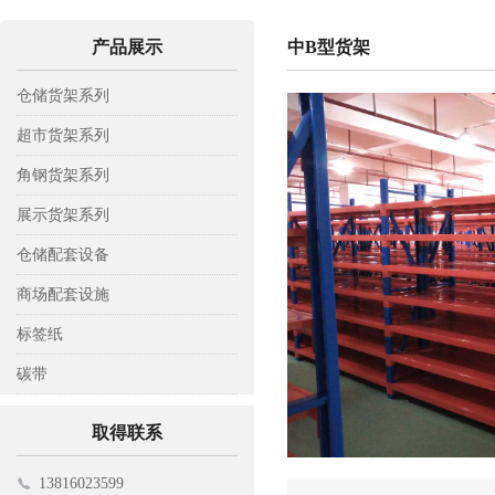
产品展示
中B型货架
仓储货架系列
轻型仓储货架
超市货架系列
中A型仓储货架
背网超市货架
角钢货架系列
中B型仓储货架
背板超市货架
木层板货架
展示货架系列
重型仓储货架
背孔超市货架
钢层板货架
彩铝展示架
仓储配套设备
阁楼式货架
钢木超市货架
置物架
托盘
商场配套设施
模具货架
工具架
托板车
收银台
标签纸
悬臂式货架
平板车
挂钩
标签纸
碳带
贯通式货架
仓储笼
电子寄包机
碳带
取得联系
登高车
购物车
13816023599
磁性材料卡
促销台