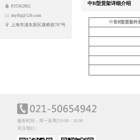
中B型货架详细介绍
835562862
护栏网
蔬菜架
shyfhj@126.com
手动摆闸
中量
B
型货架外
上海市浦东新区康桥路787号
服务时间：周一至周六9:00 - 18:00
关注我们：