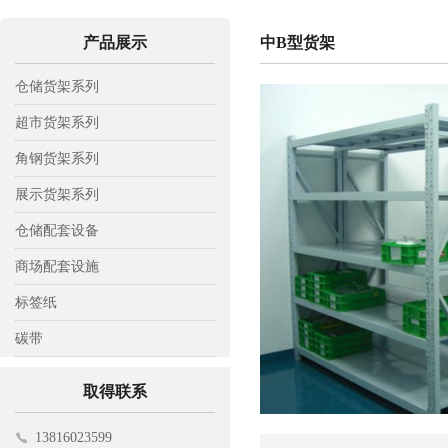
产品展示
中B型货架
仓储货架系列
轻型仓储货架
超市货架系列
中A型仓储货架
背网超市货架
角钢货架系列
中B型仓储货架
背板超市货架
木层板货架
展示货架系列
重型仓储货架
背孔超市货架
钢层板货架
彩铝展示架
仓储配套设备
阁楼式货架
钢木超市货架
置物架
托盘
商场配套设施
模具货架
工具架
托板车
收银台
标签纸
悬臂式货架
平板车
挂钩
标签纸
碳带
贯通式货架
仓储笼
电子寄包机
碳带
取得联系
登高车
购物车
13816023599
磁性材料卡
促销台