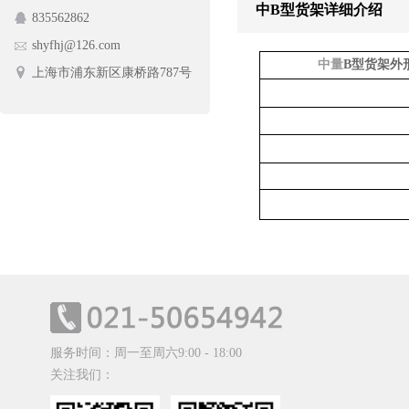
中B型货架详细介绍
835562862
护栏网
蔬菜架
shyfhj@126.com
手动摆闸
中量
B
型货架外
上海市浦东新区康桥路787号
服务时间：周一至周六9:00 - 18:00
关注我们：