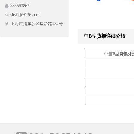
835562862
护栏网
蔬菜架
shyfhj@126.com
手动摆闸
上海市浦东新区康桥路787号
中B型货架详细介绍
中量
B
型货架外