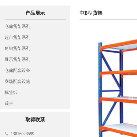
产品展示
中B型货架
仓储货架系列
轻型仓储货架
超市货架系列
中A型仓储货架
背网超市货架
角钢货架系列
中B型仓储货架
背板超市货架
木层板货架
展示货架系列
重型仓储货架
背孔超市货架
钢层板货架
彩铝展示架
仓储配套设备
阁楼式货架
钢木超市货架
置物架
托盘
商场配套设施
模具货架
工具架
托板车
收银台
标签纸
悬臂式货架
平板车
挂钩
标签纸
碳带
贯通式货架
仓储笼
电子寄包机
碳带
取得联系
登高车
购物车
13816023599
磁性材料卡
促销台