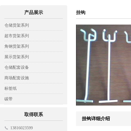
产品展示
挂钩
仓储货架系列
轻型仓储货架
超市货架系列
中A型仓储货架
背网超市货架
角钢货架系列
中B型仓储货架
背板超市货架
木层板货架
展示货架系列
重型仓储货架
背孔超市货架
钢层板货架
彩铝展示架
仓储配套设备
阁楼式货架
钢木超市货架
置物架
托盘
商场配套设施
模具货架
工具架
托板车
收银台
标签纸
悬臂式货架
平板车
挂钩
标签纸
碳带
贯通式货架
仓储笼
电子寄包机
碳带
取得联系
挂钩详细介绍
登高车
购物车
13816023599
磁性材料卡
促销台