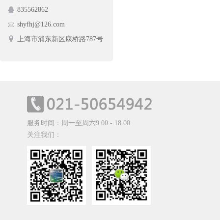
835562862
护栏网
蔬菜架
shyfhj@126.com
手动摆闸
上海市浦东新区康桥路787号
服务时间：周一至周六9:00 - 18:00
关注我们：