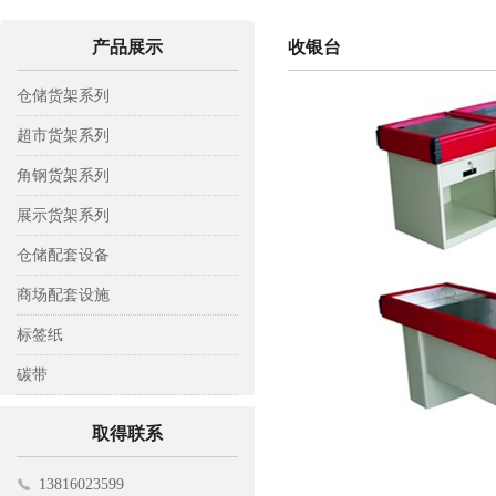
产品展示
收银台
仓储货架系列
轻型仓储货架
超市货架系列
中A型仓储货架
背网超市货架
角钢货架系列
中B型仓储货架
背板超市货架
木层板货架
展示货架系列
重型仓储货架
背孔超市货架
钢层板货架
彩铝展示架
仓储配套设备
阁楼式货架
钢木超市货架
置物架
托盘
商场配套设施
模具货架
工具架
托板车
收银台
标签纸
悬臂式货架
平板车
挂钩
标签纸
碳带
贯通式货架
仓储笼
电子寄包机
碳带
取得联系
登高车
购物车
13816023599
磁性材料卡
促销台