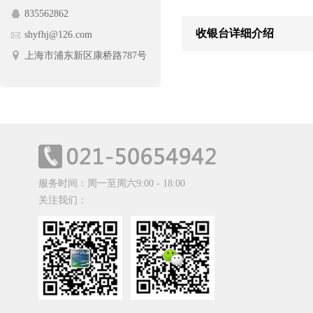
835562862
护栏网
蔬菜架
收银台详细介绍
shyfhj@126.com
手动摆闸
上海市浦东新区康桥路787号
服务时间：周一至周六9:00 - 18:00
关注我们：