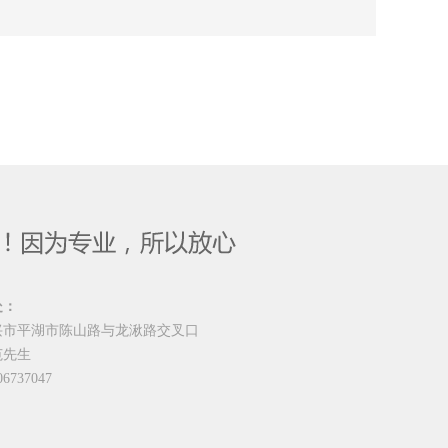
处：
兴市平湖市陈山路与龙湫路交叉口
范先生
6737047