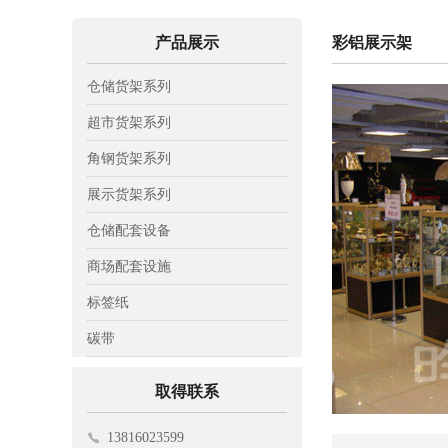
产品展示
彩铝展示架
仓储货架系列
轻型仓储货架
超市货架系列
中A型仓储货架
背网超市货架
角钢货架系列
中B型仓储货架
背板超市货架
木层板货架
展示货架系列
重型仓储货架
背孔超市货架
钢层板货架
彩铝展示架
仓储配套设备
阁楼式货架
钢木超市货架
置物架
托盘
商场配套设施
模具货架
工具架
托板车
收银台
标签纸
悬臂式货架
平板车
挂钩
标签纸
碳带
贯通式货架
仓储笼
电子寄包机
碳带
取得联系
登高车
购物车
13816023599
磁性材料卡
促销台