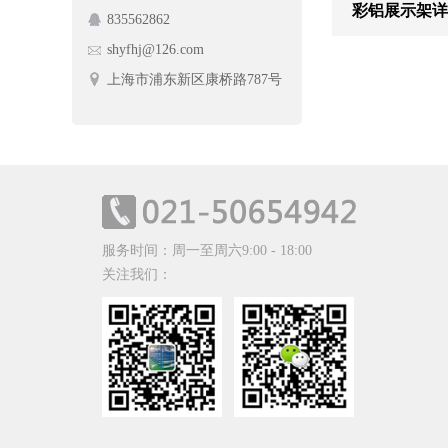
彩铝展示架详
835562862
护栏网
蔬菜架
shyfhj@126.com
手动摆闸
上海市浦东新区康桥路787号
服务时间：周一至周六9:00 - 18:00
关注我们：