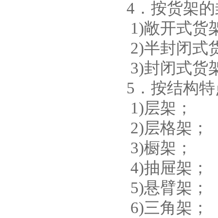
4．按货架
1)敞开式货
2)半封闭式
3)封闭式
5．按结构
1)层架；
2)层格架；
3)橱架；
4)抽屉架；
5)悬臂架；
6)三角架；